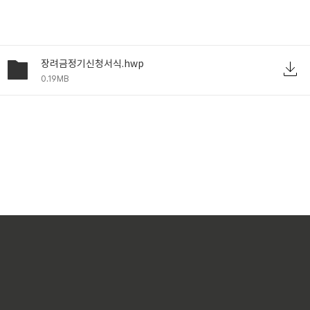
장려금정기신청서식.hwp
0.19MB