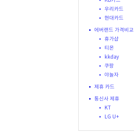
KB카드
우리카드
현대카드
에버랜드 가격비교
휴가샵
티몬
kkday
쿠팡
야놀자
제휴 카드
통신사 제휴
KT
LG U+