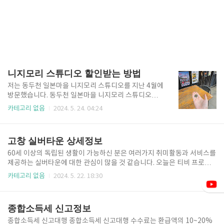
니지모리 스튜디오 할인받는 방법
저는 동두천 일본마을 니지모리 스튜디오를 지난 4월에
방문했습니다. 동두천 일본마을 니지모리 스튜디오는 1
9세 이상 성인만 입장 가능했는데요. 아기자기하고 다
카테고리 없음
2024. 5. 24. 04:24
양한 소품들이 많아서 아이들이 위험할 수도 있을 것 같
다는 생각을 했습니다. 그 외로는 매주 수요일에는 반려
동물 입장이 가능하다고 합니다. 그럼 니지모리 스튜디
고창 실버타운 상세정보
오에서 할인받는 방법 4가지 알려드리겠습니다. 인스
타 바로가기 홈페이지 바로가기 카톡 친구추가 입장
60세 이상의 독립된 생활이 가능하신 분은 여러가지 취미활동과 서비스를
할인 니지모리 스튜디오은 종종 시설보수를 하는 경우
제공하는 실버타운에 대한 관심이 많을 것 같습니다. 오늘은 티비 프로그
가 있습니다. 제가 방문 했을 때가 그랬는데요. 입구에
램에 방영된 총 539세대의 주거, 의료, 편의시설을 완벽히 갖춘 노인복지
카테고리 없음
2024. 5. 22. 18:30
서 티켓 확인할 때 일부 시설이 공사중이라고 안내해주
주택인 고창 실버타운의 체험과 타입별 금액 상세내용에 대해 알아보겠습
시면서, 니지모리 스튜디오 안에서 사용할 수 있는 5천
니다. 실버타운 체험고창 실버타운 가장 큰 장점으로는 콘도형 하우스와
원짜리 코인을 1인 1개씩 제공했습니다. 니지모리 스튜
타운하우스형으로 나누어 별도의 실버타운 체험공간이 마련되어 있어, 연
종합소득세 신고정보
디오에 있는 카페나 ..
령 제한 없이 실버타운을 체험할 수 있는 은퇴 체험 하우스가 존재한다는
것입니다. 거액의 보증금을 내거나 분양을 받아 입주하는 만큼 미리 체험
종합소득세 신고대행 종합소득세 신고대행 수수료는 환급액의 10~20%